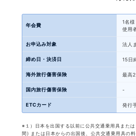
1名様
年会費
使用者
お申込み対象
法人
締め日・決済日
15日
海外旅行傷害保険
最高2
国内旅行傷害保険
-
ETCカード
発行
※１）日本を出国する以前に公共交通乗用具または
間) または日本からの出国後、公共交通乗用具の料