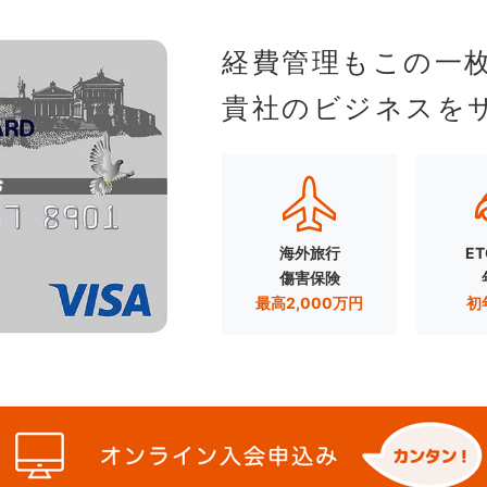
経費管理もこの一
貴社のビジネスを
海外旅行
E
傷害保険
最高2,000万円
初