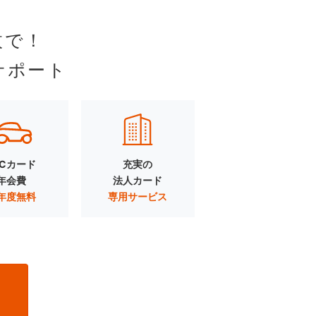
枚で！
サポート
TCカード
充実の
年会費
法人カード
年度無料
専用サービス